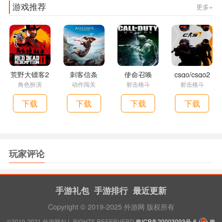
游戏推荐
更多+
荒野大镖客2
刺客信条
使命召唤
csgo/csgo2
角色扮演
动作闯关
射击格斗
射击格斗
下载
下载
下载
下载
玩家评论
手游礼包
手游排行
最近更新
Copyright © 2019-2025 外游网 版权所有
©2019-2021 外游网ALL RIGHTS RESERVERD
豫ICP备20003093号-6
豫